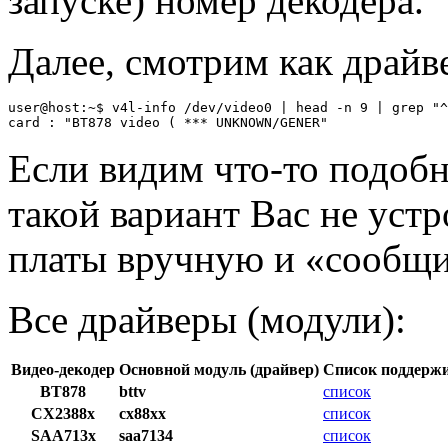
запуске) номер декодера.
Далее, смотрим как драйв
user@host:~$ v4l-info /dev/video0 | head -n 9 | grep "^
Если видим что-то подобн
такой вариант Вас не уст
платы вручную и «сообщит
Все драйверы (модули):
Видео-декодер
Основной модуль (драйвер)
Список поддерж
BT878
bttv
список
CX2388x
cx88xx
список
SAA713x
saa7134
список