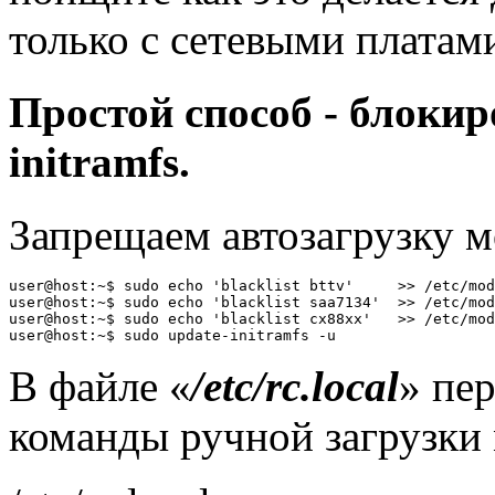
только с сетевыми платам
Простой способ - блокир
initramfs.
Запрещаем автозагрузку м
user@host:~$ sudo echo 'blacklist bttv'     >> /etc/mod
user@host:~$ sudo echo 'blacklist saa7134'  >> /etc/mod
user@host:~$ sudo echo 'blacklist cx88xx'   >> /etc/mod
В файле «
/etc/rc.local
» пер
команды ручной загрузки