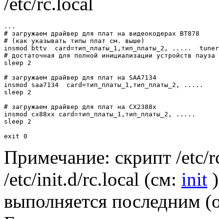
/etc/rc.local
...

# загружаем драйвер для плат на видеокодерах BT878

# (как указывать типы плат см. выше)

insmod bttv  card=тип_платы_1,тип_платы_2, .....  tuner
# достаточная для полной инициализации устройств пауза

sleep 2

# загружаем драйвер для плат на SAA7134

insmod saa7134  card=тип_платы_1,тип_платы_2, ..... 

sleep 2

# загружаем драйвер для плат на CX2388x

insmod cx88xx card=тип_платы_1,тип_платы_2, ..... 

sleep 2

Примечание: скрипт /etc/r
/etc/init.d/rc.local (см:
init
)
выполняется последним (