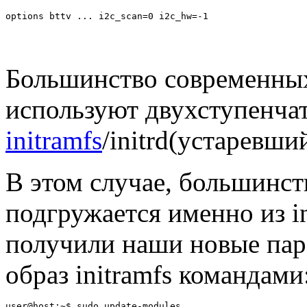
Большинство современных
используют двухступенча
initramfs
/initrd(устаревши
В этом случае, большинст
подгружается именно из in
получили наши новые пар
образ initramfs командами
user@host:~$ sudo update-modules
