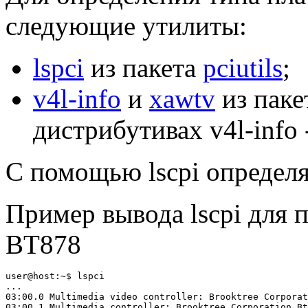
следующие утилиты:
lspci
из пакета
pciutils
;
v4l-info
и
xawtv
из паке
дистрибутивах v4l-info 
С помощью lscpi определя
Пример вывода lscpi для 
BT878
user@host:~$ lspci

...

03:00.0 Multimedia video controller: Brooktree Corporat
03:00.1 Multimedia controller: Brooktree Corporation Bt