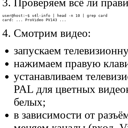
3. Проверяем всё ли прав
user@host:~$ v4l-info | head -n 10 | grep card

4. Смотрим видео:
запускаем телевизионную
нажимаем правую клав
устанавливаем телевизи
PAL для цветных видео
белых;
в зависимости от разъё
меняем каналы (вход, V