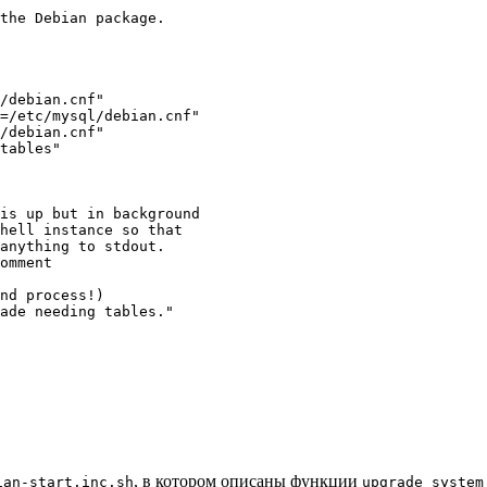
the Debian package.

/debian.cnf"

=/etc/mysql/debian.cnf"

/debian.cnf"

tables"

is up but in background

hell instance so that

anything to stdout.

omment

nd process!)

ade needing tables."

, в котором описаны функции
ian-start.inc.sh
upgrade_system