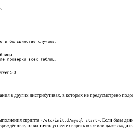
.
о в большинстве случаев.

блицы.

ле проверки всех таблиц.

rver-5.0
вания в других дистрибутивах, в которых не предусмотрено подо
ыполнения скрипта «
». Если базы дан
/etc/init.d/mysql start
вреждённые, то вы точно успеете сварить кофе или даже сходит