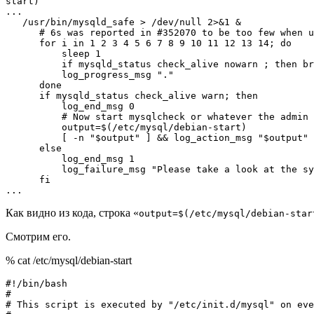
start)

...

   /usr/bin/mysqld_safe > /dev/null 2>&1 &

      # 6s was reported in #352070 to be too few when u
      for i in 1 2 3 4 5 6 7 8 9 10 11 12 13 14; do

          sleep 1

          if mysqld_status check_alive nowarn ; then br
          log_progress_msg "."

      done

      if mysqld_status check_alive warn; then

          log_end_msg 0

          # Now start mysqlcheck or whatever the admin 
          output=$(/etc/mysql/debian-start)

          [ -n "$output" ] && log_action_msg "$output"

      else

          log_end_msg 1

          log_failure_msg "Please take a look at the sy
      fi

Как видно из кода, строка «
output=$(/etc/mysql/debian-star
Смотрим его.
% cat /etc/mysql/debian-start
#!/bin/bash

#

# This script is executed by "/etc/init.d/mysql" on eve