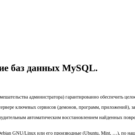
ие баз данных MySQL.
вмешательства администратора) гарантированно обеспечить цело
сервере ключевых сервисов (демонов, программ, приложений), з
инудительным автоматическим восстановлением найденных повр
ebian GNU/Linux или его производные (Ubuntu, Mint, …), по н