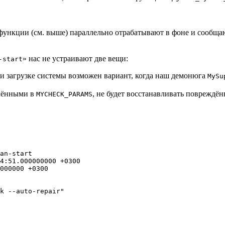
функции (см. выше) параллельно отрабатывают в фоне и сообщаю
» нас не устраивают две вещи:
-start
при загрузке системы возможен вариант, когда наш демонюга
MySu
лёнными в
, не будет восстанавливать повреждён
MYCHECK_PARAMS
an-start

4:51.000000000 +0300

000000 +0300

k --auto-repair"
