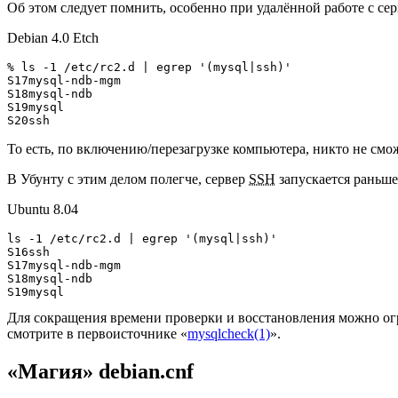
Об этом следует помнить, особенно при удалённой работе с серв
Debian 4.0 Etch
% ls -1 /etc/rc2.d | egrep '(mysql|ssh)'

S17mysql-ndb-mgm

S18mysql-ndb

S19mysql

То есть, по включению/перезагрузке компьютера, никто не смож
В Убунту с этим делом полегче, сервер
SSH
запускается раньш
Ubuntu 8.04
ls -1 /etc/rc2.d | egrep '(mysql|ssh)'

S16ssh

S17mysql-ndb-mgm

S18mysql-ndb

Для сокращения времени проверки и восстановления можно огр
смотрите в первоисточнике «
mysqlcheck(1)
».
«Магия» debian.cnf