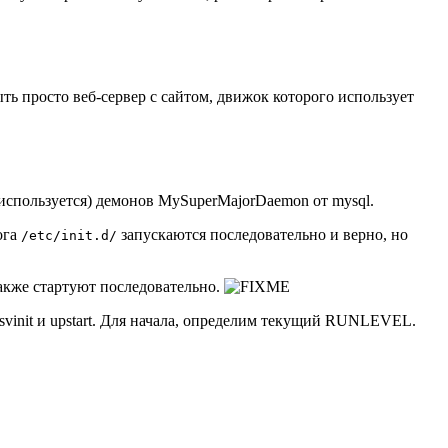
ыть просто веб-сервер c сайтом, движок которого использует
им используется) демонов MySuperMajorDaemon от mysql.
лога
запускаются последовательно и верно, но
/etc/init.d/
 также стартуют последовательно.
init и upstart. Для начала, определим текущий RUNLEVEL.