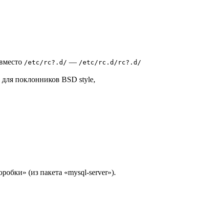
 вместо
—
/etc/rc?.d/
/etc/rc.d/rc?.d/
а для поклонников BSD style,
обки» (из пакета «mysql-server»).