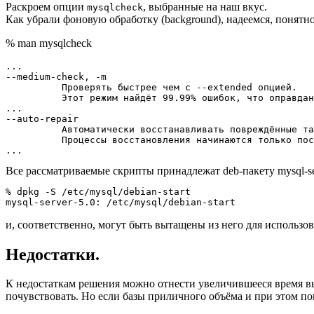
Раскроем опции
, выбранные на наш вкус.
mysqlcheck
Как убрали фоновую обработку (background), надеемся, понятно
% man mysqlcheck
...

--medium-check, -m

          Проверять быстрее чем с --extended опцией.

          Этот режим найдёт 99.99% ошибок, что оправдан
...

--auto-repair

          Автоматически восстанавливать повреждённые та
          Процессы восстановления начинаются только пос
Все рассматриваемые скрипты принадлежат deb-пакету mysql-se
% dpkg -S /etc/mysql/debian-start

и, соответственно, могут быть вытащены из него для использо
Недостатки.
К недостаткам решения можно отнести увеличившееся время в
почувствовать. Но если базы приличного объёма и при этом по