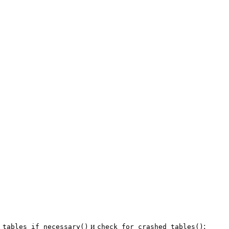
и
;
_tables_if_necessary()
check_for_crashed_tables()