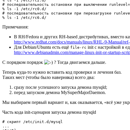
% ls -1 /etc/rc2.d/

# последовательность остановки при выключении runlevel=
% ls -1 /etc/rc0.d/

# последовательность остановки при перезагрузке runleve
Примечания:
В RH/Fedora и других RH-based дистрибутивах, вместо к
http://www.redhat.com/docs/manuals/linux/RHL-9-Manual/ref-g
Для Debian/Ubuntu есть ещё
init с настройкой в 
file-rc
http://www.debianadmin.com/manage-linux-init-or-startup-scrip
С порядком порядок
? Тогда двигаемся дальше.
Теперь куда-то нужно вставить код проверки и лечения баз.
Таких мест (чтобы было наверняка) всего два:
сразу после успешного запуска демона mysqld;
перед запуском демона MySuperMajorDaemon.
Мы выбираем первый вариант и, как оказывается, «всё уже укр
Часть кода init-сценария запуска демона mysqld
# скрипт /etc/init.d/mysql

...
