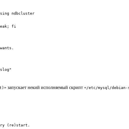
sing ndbcluster

eak; fi

wants.

slog"

» запускает некий исполняемый скрипт «
t)
/etc/mysql/debian-
ry (re)start.
