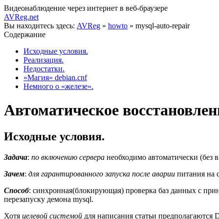
Видеонаблюдение через интернет в веб-браузере
AVReg.net
Вы находитесь здесь:
AVReg
»
howto
»
mysql-auto-repair
Содержание
Исходные условия.
Реализация.
Недостатки.
«Магия» debian.cnf
Немного о «железе».
Автоматическое восстановлен
Исходные условия.
Задача
:
по включению сервера
необходимо автоматически (без 
Зачем
:
для гарантированного запуска после аварии
питания на 
Способ
: синхронная(блокирующая) проверка баз данных с пр
перезапуску демона mysql.
Хотя
целевой системой
для написания статьи предполагаются D