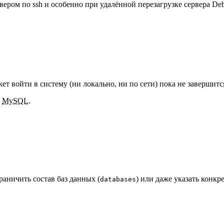
ером по ssh и особенно при удалённой перезагрузке сервера Debi
ет войти в систему (ни локально, ни по сети) пока не завершит
е
MySQL
.
аничить состав баз данных (
) или даже указать конкр
databases