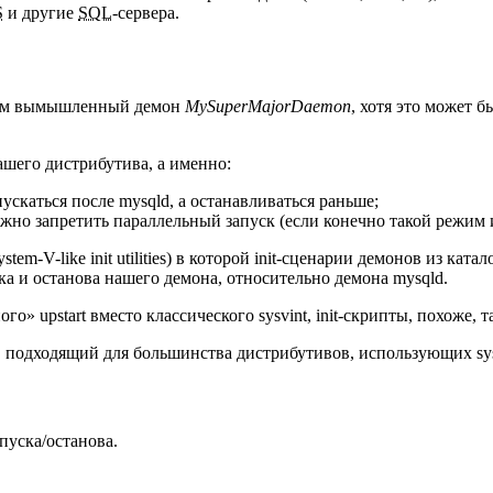
S
и другие
SQL
-сервера.
жим вымышленный демон
MySuperMajorDaemon
, хотя это может б
вашего дистрибутива, а именно:
скаться после mysqld, а останавливаться раньше;
ng) нужно запретить параллельный запуск (если конечно такой реж
stem-V-like init utilities) в которой init-сценарии демонов из ката
ка и останова нашего демона, относительно демона mysqld.
о» upstart вместо классического sysvint, init-скрипты, похоже,
подходящий для большинства дистрибутивов, использующих sysv
пуска/останова.