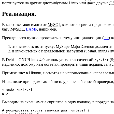
портируется на другие дистрибутивы Linux или даже другие
O
Реализация.
В качестве зависимого от
MySQL
важного сервиса предполо
базу
MySQL
,
LAMP
, например.
Прежде всего нужно проверить систему инициализации (
init
) 
зависимость по запуску: MySuperMajorDaemon должен запу
в init-системах с параллельной загрузкой (upstart, init
В Debian GNU/Linux 4.0 используется классический
(Sy
sysvint
медленно, поэтому нам остаётся проверить лишь порядок запус
Примечание: в Ubuntu, несмотря на использование «параллельног
Итак, ниже приводим самый низкоуровневый способ проверки, 
% sudo runlevel

Выводим на экран имена скриптов в одну колонку в порядке за
# последовательность запуска для runlevel=2
