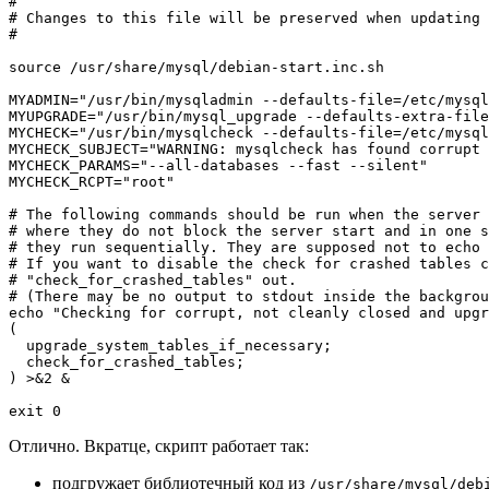
#

# Changes to this file will be preserved when updating 
#

source /usr/share/mysql/debian-start.inc.sh

MYADMIN="/usr/bin/mysqladmin --defaults-file=/etc/mysql
MYUPGRADE="/usr/bin/mysql_upgrade --defaults-extra-file
MYCHECK="/usr/bin/mysqlcheck --defaults-file=/etc/mysql
MYCHECK_SUBJECT="WARNING: mysqlcheck has found corrupt 
MYCHECK_PARAMS="--all-databases --fast --silent"

MYCHECK_RCPT="root"

# The following commands should be run when the server 
# where they do not block the server start and in one s
# they run sequentially. They are supposed not to echo 
# If you want to disable the check for crashed tables c
# "check_for_crashed_tables" out.

# (There may be no output to stdout inside the backgrou
echo "Checking for corrupt, not cleanly closed and upgr
(

  upgrade_system_tables_if_necessary;

  check_for_crashed_tables;

) >&2 &

Отлично. Вкратце, скрипт работает так:
подгружает библиотечный код из
/usr/share/mysql/deb