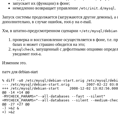
запускает их (функции) в фоне;
немедленно возвращает управление
.
/etc/init.d/mysql
Запуск системы продолжается (загружаются другие демоны), а 
дополнительно, в случае ошибок, root-y на e-mail.
Хм, в штатно-предусмотренном сценарии «
/etc/mysql/debian
проверка и восстановление осуществляется в фоне, т.е. 
базах и может страшно обидится на это;
, запущенный с дефолтными опциями опреде
mysqlcheck
уведомит root-а.
Изменим это.
патч для debian-start
% diff -u0 /etc/mysql/debian-start.orig /etc/mysql/debi
--- /etc/mysql/debian-start.orig        2007-02-22 03:0
+++ /etc/mysql/debian-start     2008-12-02 13:02:56.000
@@ -14 +14 @@

-MYCHECK_PARAMS="--all-databases --fast --silent"

+MYCHECK_PARAMS="--all-databases --silent --medium-chec
@@ -27 +27 @@

-) >&2 &
